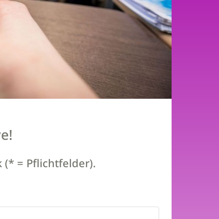
e!
* = Pflichtfelder).